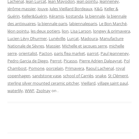
Lachenal
,
Jean Lurçat
,
Jean Mayodon
,
jean pointu
,
Jeanneney
,
jérôme massier
,
Jouve
,
Jules Vieillard Bordeaux
,
K&G
,
Keller &
Guérin
,
Keller&Guérin
,
Kéramis
,
kostanda
,
la biennale
,
la biennale
des antiquaires
,
la biennale paris
,
labiennaleparis
,
Le Bon Marché
,
léon pointu
,
les deux potiers
,
lion
,
Lisa Larson
,
longwy & primavera
,
Lucien Lévy Dhurmer
,
Lunéville
,
Lurçat
,
Madoura
,
Manufacture
Nationale de Sèvres
,
Massier
,
Michelle et jacques serre
,
michelle
serre
,
orientalist
,
Pacton
,
paris flea market
,
parrot
,
Paul Jeanneney
,
Pedro Garcia de Diego
,
Perrot
,
Picasso
,
Pierre Adrien Dalpayrat
,
Pol
Chambost
,
Pomone
,
porcelain
,
Primavera
,
Raoul Lachenal
,
royal
copenhagen
,
sandstone vase
,
school of Carriès
,
snake
,
St Clément
,
sterling silver mounted ceramic pitcher
,
Vieillard
,
village saint paul
,
waterlily
,
WWF
,
Zsolnay
on
.