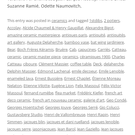
Suzanne Ramié, Odette Naumovitch,
This entry was posted in
ceramics
and tagged
1stdibs
,
2 potiers
,
Accolay
,
Alcide Chaumeil & Henry Gaupillat
,
Alexandre Bigot
,
amazing ceramic masterpiece
,
antiques paris
,
antiquité
,
antiquités
,
art gallery
,
Auguste Delaherche
,
bamboo vase
,
bat wing jardiniere
,
Bear
,
Boch Frères Kéramis
,
Bruère
,
Cab
,
capucines
,
Carriès
,
Catteau
,
ceramic
,
ceramic master piece
,
ceramics
,
céramiques 1900
,
Charles
Catteau
,
ciboure
,
Clément Massier
,
coffee table
,
Deck
,
delaherche
,
Delphin Massier
,
Edmond Lachenal
,
emile decoeur
,
Emile Lenoble
,
enameled lava
,
Ernest Bussière
,
Ernest Chaplet
,
Étienne Moreau
Nelaton
,
Etienne Vilotte
,
Eugène Lion
,
Felix Massoul
,
Félix-Victor
Massoul
,
fernand rumèbe
,
flea market
,
Frédéric Kiefer
,
french art
deco ceramic
,
french art nouveau ceramic
,
galerie d'art
,
Geo Condé
,
Georges Hoentschel
,
Georges Jouve
,
Georges Serré
,
Gio Colucci
,
Gustavsberg Studio
,
Henri de Vallombreuse
,
Henri Rapin
,
Henri
Simmen
,
jacques blin
,
jacques et dani ruelland
,
jacques lenoble
,
jacques serre
,
jasonjacques
,
Jean Barol
,
Jean Gaziello
,
Jean Jacques