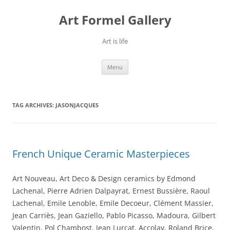
Skip
to
Art Formel Gallery
content
Art is life
Menu
TAG ARCHIVES:
JASONJACQUES
French Unique Ceramic Masterpieces
Art Nouveau, Art Deco & Design ceramics by Edmond
Lachenal, Pierre Adrien Dalpayrat, Ernest Bussière, Raoul
Lachenal, Emile Lenoble, Emile Decoeur, Clément Massier,
Jean Carriès, Jean Gaziello, Pablo Picasso, Madoura, Gilbert
Valentin, Pol Chambost, Jean Lurçat, Accolay, Roland Brice,